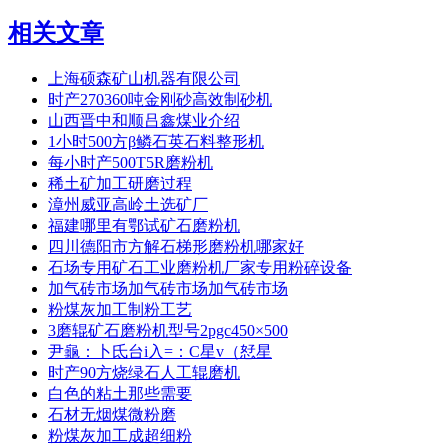
相关文章
上海硕森矿山机器有限公司
时产270360吨金刚砂高效制砂机
山西晋中和顺吕鑫煤业介绍
1小时500方β鳞石英石料整形机
每小时产500T5R磨粉机
稀土矿加工研磨过程
漳州威亚高岭土选矿厂
福建哪里有鄂试矿石磨粉机
四川德阳市方解石梯形磨粉机哪家好
石场专用矿石工业磨粉机厂家专用粉碎设备
加气砖市场加气砖市场加气砖市场
粉煤灰加工制粉工艺
3磨辊矿石磨粉机型号2pgc450×500
尹龜：卜氐台i入=：C星v（恏星
时产90方烧绿石人工辊磨机
白色的粘土那些需要
石材无烟煤微粉磨
粉煤灰加工成超细粉