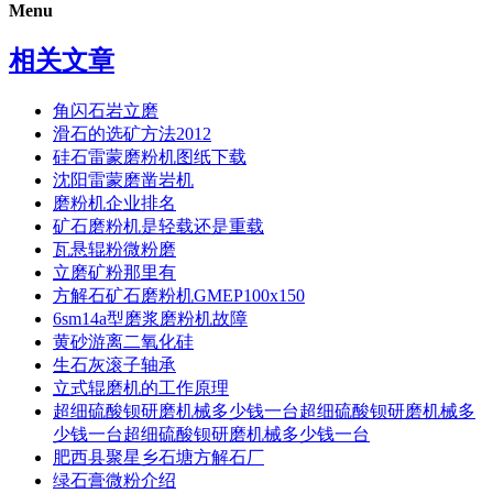
Menu
相关文章
角闪石岩立磨
滑石的选矿方法2012
硅石雷蒙磨粉机图纸下载
沈阳雷蒙磨凿岩机
磨粉机企业排名
矿石磨粉机是轻载还是重载
瓦悬辊粉微粉磨
立磨矿粉那里有
方解石矿石磨粉机GMEP100x150
6sm14a型磨浆磨粉机故障
黄砂游离二氧化硅
生石灰滚子轴承
立式辊磨机的工作原理
超细硫酸钡研磨机械多少钱一台超细硫酸钡研磨机械多
少钱一台超细硫酸钡研磨机械多少钱一台
肥西县聚星乡石塘方解石厂
绿石膏微粉介绍