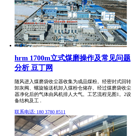
hrm 1700m立式煤磨操作及常见问题
分析 豆丁网
随风进入煤磨袋收尘器收集为成品煤粉。经密封式回转
卸灰阀、螺旋输送机卸入煤粉仓储存。经过煤磨袋收尘
器净化后的气体由风机排人大气。工艺流程见图1。2设
备结构及工 .
联系电话: 180 3780 8511