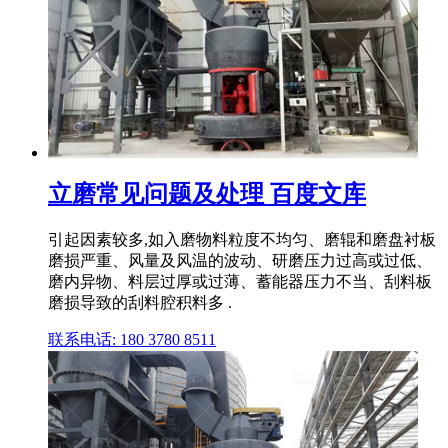
立磨常见问题及处理 百度文库
引起因素较多,如入磨物料粒度不均匀、磨辊和磨盘衬板
磨损严重、风量及风温的波动、研磨压力过高或过低、
磨内异物、料层过厚或过薄、蓄能器压力不当、刮料板
磨损导致的刮料腔积料多 .
联系电话: 180 3780 8511