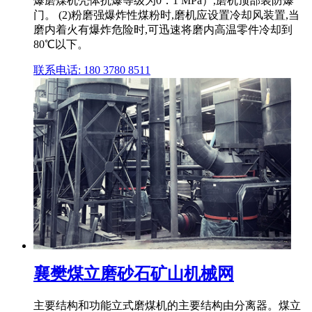
爆磨煤机壳体抗爆等级为0．1 MPa）,磨机顶部装防爆
门。 (2)粉磨强爆炸性煤粉时,磨机应设置冷却风装置,当
磨内着火有爆炸危险时,可迅速将磨内高温零件冷却到
80℃以下。
联系电话: 180 3780 8511
襄樊煤立磨砂石矿山机械网
主要结构和功能立式磨煤机的主要结构由分离器。煤立