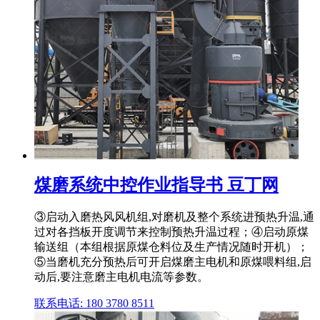
煤磨系统中控作业指导书 豆丁网
③启动入磨热风风机组,对磨机及整个系统进预热升温,通
过对各挡板开度调节来控制预热升温过程；④启动原煤
输送组（本组根据原煤仓料位及生产情况随时开机）；
⑤当磨机充分预热后可开启煤磨主电机和原煤喂料组,启
动后,要注意磨主电机电流等参数。
联系电话: 180 3780 8511