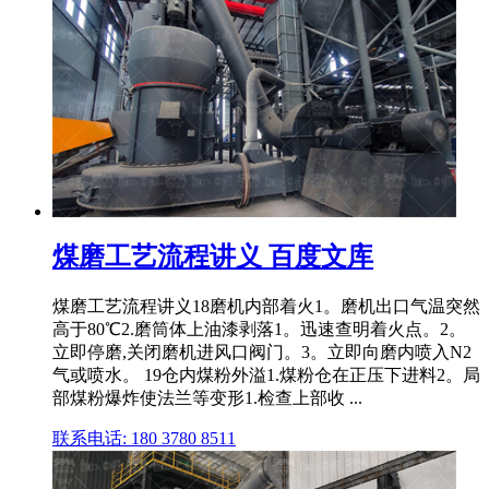
煤磨工艺流程讲义 百度文库
煤磨工艺流程讲义18磨机内部着火1。磨机出口气温突然
高于80℃2.磨筒体上油漆剥落1。迅速查明着火点。2。
立即停磨,关闭磨机进风口阀门。3。立即向磨内喷入N2
气或喷水。 19仓内煤粉外溢1.煤粉仓在正压下进料2。局
部煤粉爆炸使法兰等变形1.检查上部收 ...
联系电话: 180 3780 8511