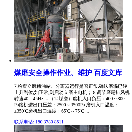
煤磨安全操作作业、维护 百度文库
7.检查立磨稀油站、分离器运行是否正常,确认磨辊已经
上升到位,如正常,则启动立磨主电机； 8.调节磨尾排风机
转速40—45Hz ... （1#煤磨）磨机入口负压：400～800
Pa磨机进出口压差：2500～3500Pa 磨机入口温度：
≤350℃磨机出口温度：65℃～75℃ ...
联系电话: 180 3780 8511