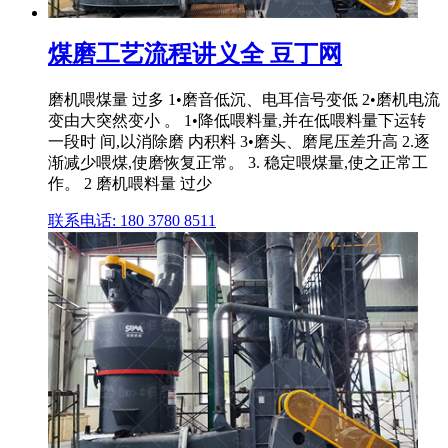
煤磨工艺流程讲义全 豆丁网
磨机喂煤量 过多 1•磨音低沉、电耳信号变低 2•磨机电流
变由大突然变小 。 1•降低喂料量,并在低喂料量下运转
一段时 间,以消除磨 内积料 3•磨头、磨尾压差升高 2.逐
渐减少喂煤,使磨恢复正常。 3. 稳定喂煤量,使之正常工
作。 2 磨机喂料量 过少
联系电话: 180 3780 8511