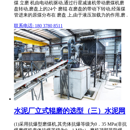
煤 立磨 机由电动机驱动,通过行星减速机带动磨煤机磨
盘转动,磨盘上的24个 磨辊 在磨盘的带动下转动,经落煤
管进来的原煤分布在 磨盘 上,由于液压加载力的作用,磨 .
联系电话: 180 3780 8511
水泥厂立式辊磨的选型（三）水泥网
(1)采用抗爆型磨煤机,其壳体抗爆等级为0．35 MPa(非抗