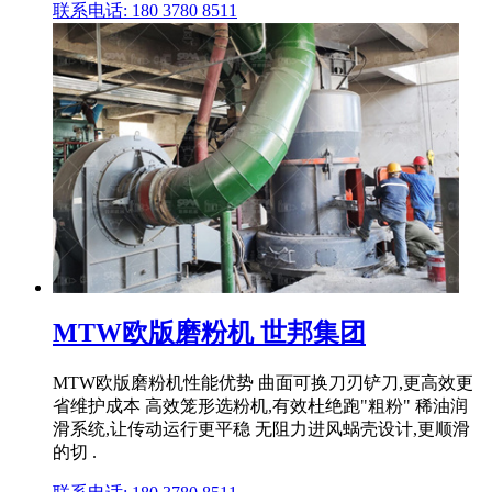
联系电话: 180 3780 8511
MTW欧版磨粉机 世邦集团
MTW欧版磨粉机性能优势 曲面可换刀刃铲刀,更高效更
省维护成本 高效笼形选粉机,有效杜绝跑"粗粉" 稀油润
滑系统,让传动运行更平稳 无阻力进风蜗壳设计,更顺滑
的切 .