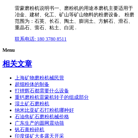
雷蒙磨粉机说明书一、磨粉机的用途本磨机主要适用于
冶金、建材、化工、矿山等矿山物料的粉磨设备。 粉磨
范围为：石英、长石、陶土、膨润土、方解石、滑石、
重晶石、萤石、粘土、白泥 .
联系电话: 180 3780 8511
Menu
相关文章
上海矿物磨粉机械民营
超细粉体的制备
打锂辉石都需要什么设备
重钙磨粉机雷蒙机转子的组成部分
湿土矿石磨粉机
纳米比亚矿石打粉机哪种好
石油焦矿石磨粉机械价格
广东生产的圆网震动筛
钒石膏粉碎机
印度煤矿大多露天开采