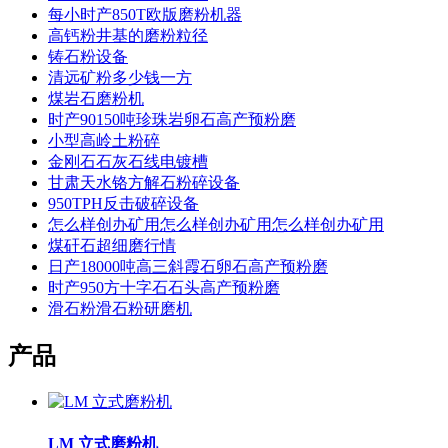
每小时产850T欧版磨粉机器
高钙粉井基的磨粉粒径
铸石粉设备
清远矿粉多少钱一方
煤岩石磨粉机
时产90150吨珍珠岩卵石高产预粉磨
小型高岭土粉碎
金刚石石灰石线电镀槽
甘肃天水铬方解石粉碎设备
950TPH反击破碎设备
怎么样创办矿用怎么样创办矿用怎么样创办矿用
煤矸石超细磨行情
日产18000吨高三斜霞石卵石高产预粉磨
时产950方十字石石头高产预粉磨
滑石粉滑石粉研磨机
产品
LM 立式磨粉机