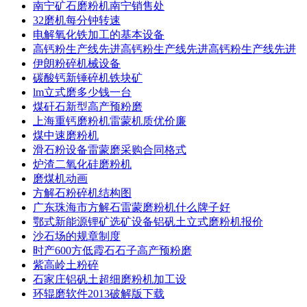
南宁矿石磨粉机南宁销售处
32磨机每分钟转速
电解氧化铁加工的基本设备
高钙粉生产线先进高钙粉生产线先进高钙粉生产线先进
伊朗粉碎机械设备
碳酸钙新锤碎机铁块矿
lm立式磨多少钱一台
煤矸石新型高产预粉磨
上海重钙磨粉机雷蒙机质优价廉
煤中速磨粉机
滑石粉设备雷蒙磨采购合同格式
炉渣二氧化硅磨粉机
磨煤机动画
方解石粉碎机结构图
广东珠海市方解石雷蒙磨粉机什么牌子好
鄂式新能源锂矿选矿设备铝矾土立式磨粉机报价
沙石场的规章制度
时产600方低霞石石子高产预粉磨
紫高岭土粉碎
石家庄铝矾土超细磨粉机加工设
环辊磨软件2013破解版下载