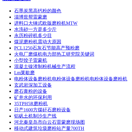
石墨炭黑高钙粉的颜色
淄博世帮雷蒙磨
进料口大锤式欧版磨粉机MTW
水洗砂一方是多少斤
永历粉碎机多少目
煤泥磨粉机震动大原因
PCL1250石灰石节能高产预粉磨
火电厂磨煤机电力部热工研究院关键词
小型饺子雷蒙机
混凝土镍渣制粉机械生产流程
Lm莱歇磨
电粉体设备磨粉机电粉体设备磨粉机电粉体设备磨粉机
玄武岩深加工设备
磨石膏粉的设备
矿井水的环保利用
35TPH5R磨粉机
日产1600方煤矸石磨粉设备
铝矾土机制沙生产线
河北秦皇岛市白云石雷蒙磨现场图
移动式建筑垃圾磨粉站产量700TH