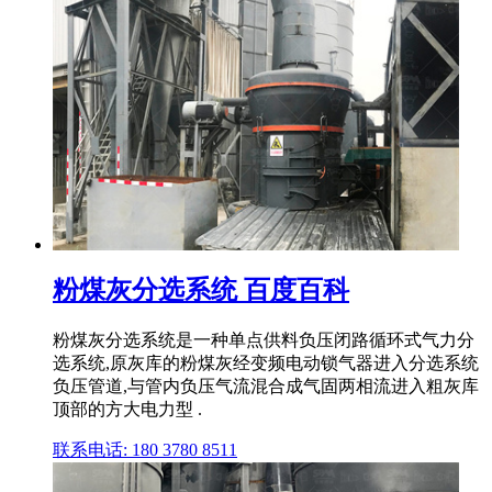
粉煤灰分选系统 百度百科
粉煤灰分选系统是一种单点供料负压闭路循环式气力分
选系统,原灰库的粉煤灰经变频电动锁气器进入分选系统
负压管道,与管内负压气流混合成气固两相流进入粗灰库
顶部的方大电力型 .
联系电话: 180 3780 8511