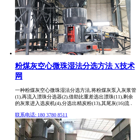
粉煤灰空心微珠湿法分选方法 X技术
网
一种粉煤灰空心微珠湿法分选方法,将粉煤灰泵入灰浆管
(1),再流入漂珠分选器(2),借助比重差选出漂珠(11),剩余
的灰浆进入选炭机(4),分选出精炭粉(13),其尾灰(16)流 .
联系电话: 180 3780 8511