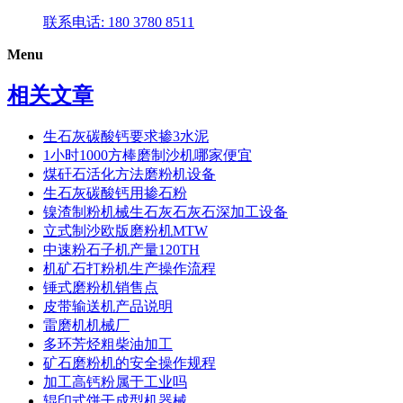
联系电话: 180 3780 8511
Menu
相关文章
生石灰碳酸钙要求掺3水泥
1小时1000方棒磨制沙机哪家便宜
煤矸石活化方法磨粉机设备
生石灰碳酸钙用掺石粉
镍渣制粉机械生石灰石灰石深加工设备
立式制沙欧版磨粉机MTW
中速粉石子机产量120TH
机矿石打粉机生产操作流程
锤式磨粉机销售点
皮带输送机产品说明
雷磨机机械厂
多环芳烃粗柴油加工
矿石磨粉机的安全操作规程
加工高钙粉属于工业吗
辊印式饼干成型机器械