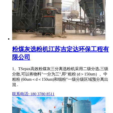
粉煤灰选粉机江苏吉定达环保工程有
限公司
1、TSepax高效粉煤灰三分离选粉机采用二级分选,三级
分散,可以将物料"一分为三",即"粗粉 (d＞150um）、中
粗粉 (60um＜d＜150um)和细粉"一级分级区域预分离出
混 .
联系电话: 180 3780 8511