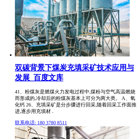
双碳背景下煤炭充填采矿技术应用与
发展_百度文库
41、粉煤灰是燃煤火力发电过程中,煤粉与空气高温燃烧
而形成的,冷却后的粉煤灰基本上可分为两大类。 A、氧
化钙 26、充填采矿是分步骤进行回采,随着回采工作面推
进,逐步用充填材 .
联系电话: 180 3780 8511