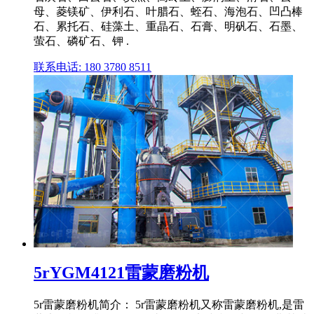
母、菱镁矿、伊利石、叶腊石、蛭石、海泡石、凹凸棒
石、累托石、硅藻土、重晶石、石膏、明矾石、石墨、
萤石、磷矿石、钾 .
联系电话: 180 3780 8511
5rYGM4121雷蒙磨粉机
5r雷蒙磨粉机简介： 5r雷蒙磨粉机又称雷蒙磨粉机,是雷