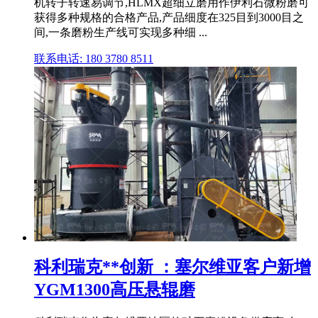
机转子转速易调节,HLMX超细立磨用作伊利石微粉磨可
获得多种规格的合格产品,产品细度在325目到3000目之
间,一条磨粉生产线可实现多种细 ...
联系电话: 180 3780 8511
科利瑞克**创新 ：塞尔维亚客户新增
YGM1300高压悬辊磨