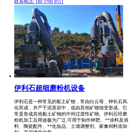
联系电话: 180 3780 8511
伊利石超细磨粉机设备
伊利石是一种常见的黏土矿物﹐常由白云母﹑钾长石风
化而成﹐并产于泥质岩中﹐或由其他矿物蚀变形成。它
常是形成其他黏土矿物的中间过渡性矿物。伊利石经磨
粉机加工后用途极为广泛,可用于制作钾肥、**涂料及填
料、陶瓷配件、**化妆品、土壤调整剂、家禽饲料添加