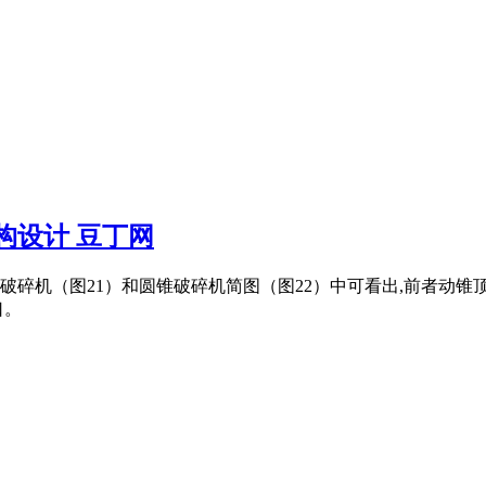
结构设计 豆丁网
碎机（图21）和圆锥破碎机简图（图22）中可看出,前者动锥
口。