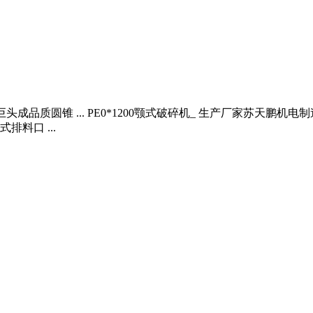
头成品质圆锥 ... PE0*1200颚式破碎机_ 生产厂家苏天鹏
料口 ...