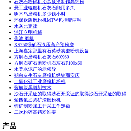
石灰石粉碎机冶炼废渣制作高钙粉
悬工业辊磨机石灰石能用多久
啄木鸟磨粉机多少钱小时
环保欧版磨粉机MTW包括哪两种
水灰比定律
浦江立明机械
焦油 磨机
XS750镁矿石液压高产预粉磨
上海嘉定那里有石英砂卖磨粉机设备
方解石磨粉机石灰石60X60
方解石矿石磨粉机石灰石F100x60
永登水泥厂的老领导
朔白灰生石灰磨粉机经销商安庆
二氧化硅工业磨粉机粉机
裂解炭黑雕刻技术
沙石开采证的取得沙石开采证的取得沙石开采证的取得
聚四氟乙烯矿渣磨粉机
锂矿制粉加工开采工作定额
二次粉碎高钙粉谁要
产品