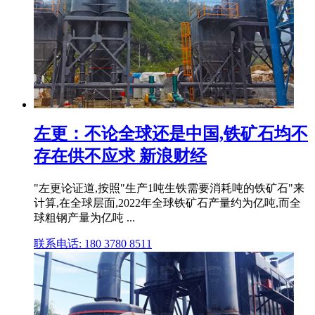
左更：不论全球还是中国,铁矿石均不
存在供不应求 新浪财经
"左更论证道,按照"生产1吨生铁需要消耗吨的铁矿石"来
计算,在全球层面,2022年全球铁矿石产量约为亿吨,而全
球粗钢产量为亿吨 ...
联系电话: 180 3780 8511