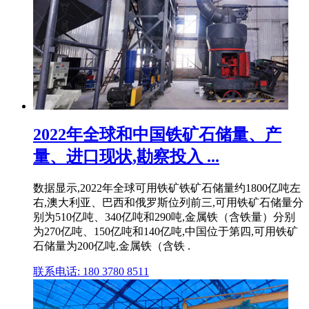
2022年全球和中国铁矿石储量、产
量、进口现状,勘察投入 ...
数据显示,2022年全球可用铁矿铁矿石储量约1800亿吨左
右,澳大利亚、巴西和俄罗斯位列前三,可用铁矿石储量分
别为510亿吨、340亿吨和290吨,金属铁（含铁量）分别
为270亿吨、150亿吨和140亿吨,中国位于第四,可用铁矿
石储量为200亿吨,金属铁（含铁 .
联系电话: 180 3780 8511