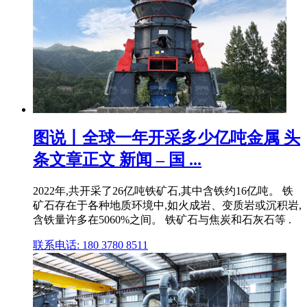
图说丨全球一年开采多少亿吨金属 头
条文章正文 新闻 – 国 ...
2022年,共开采了26亿吨铁矿石,其中含铁约16亿吨。 铁
矿石存在于各种地质环境中,如火成岩、变质岩或沉积岩,
含铁量许多在5060%之间。 铁矿石与焦炭和石灰石等 .
联系电话: 180 3780 8511