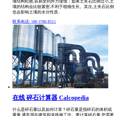
壤结构松散,容易受到外力侵蚀；如果土夹石比例过小,土
壤的结构会比较紧密,不利于植物生长。其次,土夹石比例
也会影响土壤的水分性质。
联系电话: 180 3780 8511
在线 碎石计算器 Calcopedia
什么是碎石量以及如何计算？碎石量是指碎石的体积或
重量,通常用在建筑和道路施工中。要计算碎石量,您需要