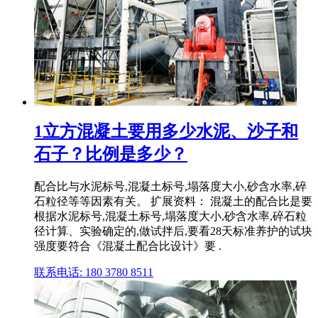
1立方混凝土要用多少水泥、沙子和
石子？比例是多少？
配合比与水泥标号,混凝土标号,塌落度大小,砂含水率,碎
石粒径等等因素有关。 扩展资料： 混凝土的配合比是要
根据水泥标号,混凝土标号,塌落度大小,砂含水率,碎石粒
径计算、实验确定的,做试拌后,要看28天标准养护的试块
强度要符合《混凝土配合比设计》要 .
联系电话: 180 3780 8511