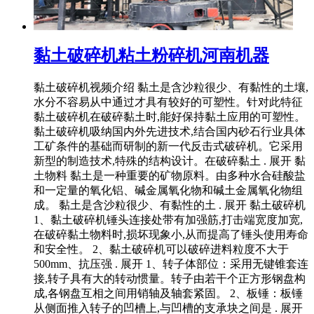
黏土破碎机粘土粉碎机河南机器
黏土破碎机视频介绍 黏土是含沙粒很少、有黏性的土壤,
水分不容易从中通过才具有较好的可塑性。针对此特征
黏土破碎机在破碎黏土时,能好保持黏土应用的可塑性。
黏土破碎机吸纳国内外先进技术,结合国内砂石行业具体
工矿条件的基础而研制的新一代反击式破碎机。它采用
新型的制造技术,特殊的结构设计。在破碎黏土 . 展开 黏
土物料 黏土是一种重要的矿物原料。由多种水合硅酸盐
和一定量的氧化铝、碱金属氧化物和碱土金属氧化物组
成。 黏土是含沙粒很少、有黏性的土 . 展开 黏土破碎机
1、黏土破碎机锤头连接处带有加强筋,打击端宽度加宽,
在破碎黏土物料时,损坏现象小,从而提高了锤头使用寿命
和安全性。 2、黏土破碎机可以破碎进料粒度不大于
500mm、抗压强 . 展开 1、转子体部位：采用无键锥套连
接,转子具有大的转动惯量。转子由若干个正方形钢盘构
成,各钢盘互相之间用销轴及轴套紧固。 2、板锤：板锤
从侧面推入转子的凹槽上,与凹槽的支承块之间是 . 展开