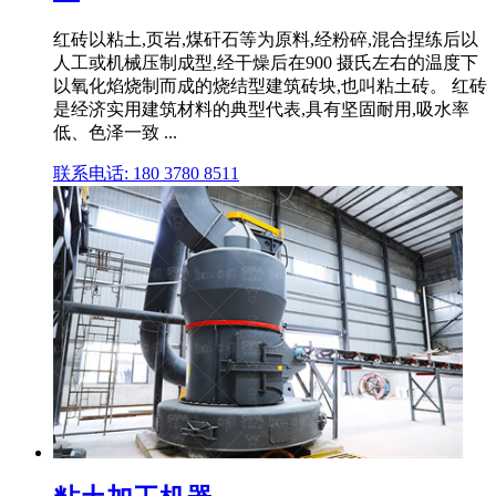
红砖以粘土,页岩,煤矸石等为原料,经粉碎,混合捏练后以
人工或机械压制成型,经干燥后在900 摄氏左右的温度下
以氧化焰烧制而成的烧结型建筑砖块,也叫粘土砖。 红砖
是经济实用建筑材料的典型代表,具有坚固耐用,吸水率
低、色泽一致 ...
联系电话: 180 3780 8511