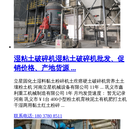
湿粘土破碎机湿粘土破碎机批发、促
销价格、产地货源 ...
立星固化土湿料黏土粉碎机土疙瘩硬土破碎机营养土土
壤粉土机 河南立星机械设备有限公司 11年 ... 巩义市鑫
利重工机械制造有限公司 1年 月均发货速度： 暂无记录
河南 巩义市 ¥ 1台 400小型粉土机育秧泥土有机肥打土机
干湿两用黏土红土粉碎 ...
联系电话: 180 3780 8511