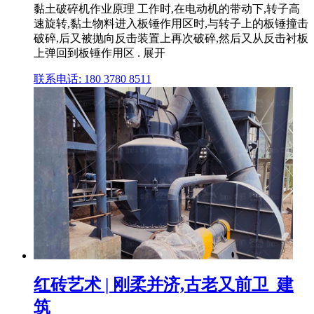
黏土破碎机作业原理 工作时,在电动机的带动下,转子高
速旋转,黏土物料进入板锤作用区时,与转子上的板锤撞击
破碎,后又被抛向反击装置上再次破碎,然后又从反击衬板
上弹回到板锤作用区 . 展开
联系电话: 180 3780 8511
红砖艺术 | 刚柔并济,古老又前卫_建
筑