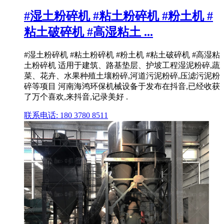
#湿土粉碎机 #粘土粉碎机 #粉土机 #
粘土破碎机 #高湿粘土 ...
#湿土粉碎机 #粘土粉碎机 #粉土机 #粘土破碎机 #高湿粘
土粉碎机 适用于建筑、路基垫层、护坡工程湿泥粉碎,蔬
菜、花卉、水果种殖土壤粉碎,河道污泥粉碎,压滤污泥粉
碎等项目 河南海鸿环保机械设备于发布在抖音,已经收获
了万个喜欢,来抖音,记录美好 .
联系电话: 180 3780 8511