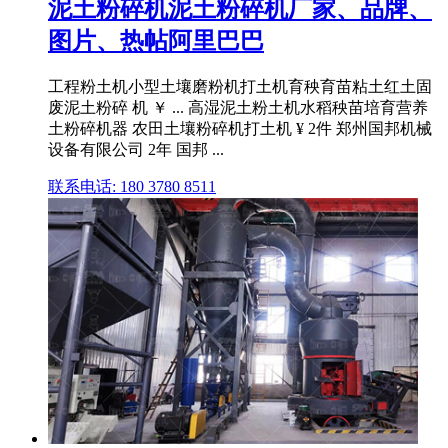
泥土粉碎机泥土粉碎机厂家、品牌、
图片、热帖阿里巴巴
工程粉土机小型土壤磨粉机打土机育秧育苗粘土红土固
废泥土粉碎 机 ￥ ... 高湿泥土粉土机水稻秧苗培育营养
土粉碎机器 农田土壤粉碎机打土机 ¥ 2件 郑州国邦机械
设备有限公司 2年 国邦 ...
联系电话: 180 3780 8511