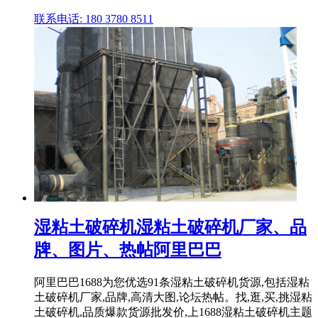
联系电话: 180 3780 8511
湿粘土破碎机湿粘土破碎机厂家、品
牌、图片、热帖阿里巴巴
阿里巴巴1688为您优选91条湿粘土破碎机货源,包括湿粘
土破碎机厂家,品牌,高清大图,论坛热帖。找,逛,买,挑湿粘
土破碎机,品质爆款货源批发价,上1688湿粘土破碎机主题