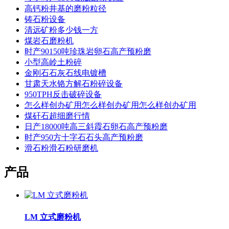
高钙粉井基的磨粉粒径
铸石粉设备
清远矿粉多少钱一方
煤岩石磨粉机
时产90150吨珍珠岩卵石高产预粉磨
小型高岭土粉碎
金刚石石灰石线电镀槽
甘肃天水铬方解石粉碎设备
950TPH反击破碎设备
怎么样创办矿用怎么样创办矿用怎么样创办矿用
煤矸石超细磨行情
日产18000吨高三斜霞石卵石高产预粉磨
时产950方十字石石头高产预粉磨
滑石粉滑石粉研磨机
产品
LM 立式磨粉机