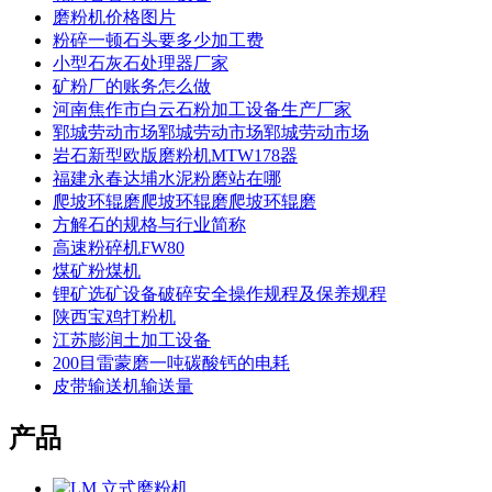
磨粉机价格图片
粉碎一顿石头要多少加工费
小型石灰石处理器厂家
矿粉厂的账务怎么做
河南焦作市白云石粉加工设备生产厂家
郓城劳动市场郓城劳动市场郓城劳动市场
岩石新型欧版磨粉机MTW178器
福建永春达埔水泥粉磨站在哪
爬坡环辊磨爬坡环辊磨爬坡环辊磨
方解石的规格与行业简称
高速粉碎机FW80
煤矿粉煤机
锂矿选矿设备破碎安全操作规程及保养规程
陕西宝鸡打粉机
江苏膨润土加工设备
200目雷蒙磨一吨碳酸钙的电耗
皮带输送机输送量
产品