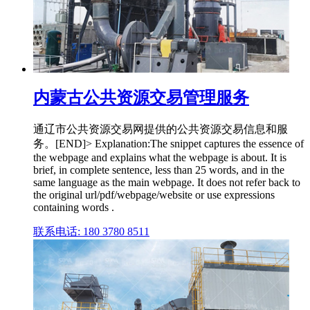
内蒙古公共资源交易管理服务
通辽市公共资源交易网提供的公共资源交易信息和服
务。[END]> Explanation:The snippet captures the essence of
the webpage and explains what the webpage is about. It is
brief, in complete sentence, less than 25 words, and in the
same language as the main webpage. It does not refer back to
the original url/pdf/webpage/website or use expressions
containing words .
联系电话: 180 3780 8511