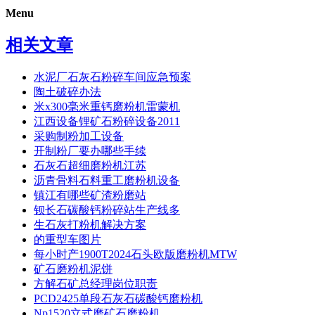
Menu
相关文章
水泥厂石灰石粉碎车间应急预案
陶土破碎办法
米x300毫米重钙磨粉机雷蒙机
江西设备锂矿石粉碎设备2011
采购制粉加工设备
开制粉厂要办哪些手续
石灰石超细磨粉机江苏
沥青骨料石料重工磨粉机设备
镇江有哪些矿渣粉磨站
钡长石碳酸钙粉碎站生产线多
生石灰打粉机解决方案
的重型车图片
每小时产1900T2024石头欧版磨粉机MTW
矿石磨粉机泥饼
方解石矿总经理岗位职责
PCD2425单段石灰石碳酸钙磨粉机
Np1520立式磨矿石磨粉机