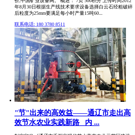
价,中国矿业设备网。 概述： 7页 500积分 上传时间2012
年8月30日根据生产线技术要求设备选择白云石经粗破碎
后粒度为25mm要满足每小时产量15吨60...
联系电话: 180 3780 8511
"节"出来的高效益——通辽市走出高
效节水农业实践新路 _内 ...