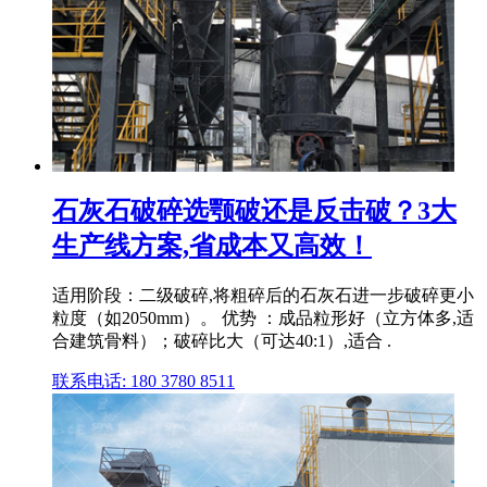
石灰石破碎选颚破还是反击破？3大
生产线方案,省成本又高效！
适用阶段：二级破碎,将粗碎后的石灰石进一步破碎更小
粒度（如2050mm）。 优势 ：成品粒形好（立方体多,适
合建筑骨料）；破碎比大（可达40:1）,适合 .
联系电话: 180 3780 8511