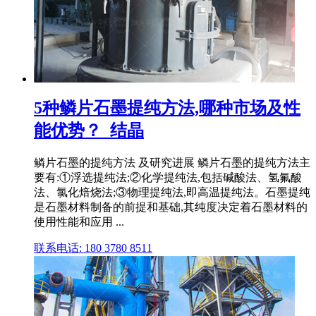
5种鳞片石墨提纯方法,哪种市场及性
能优势？_结晶
鳞片石墨的提纯方法 及研究进展 鳞片石墨的提纯方法主
要有:①浮选提纯法;②化学提纯法,包括碱酸法、氢氟酸
法、氯化焙烧法;③物理提纯法,即高温提纯法。石墨提纯
是石墨材料制备的前提和基础,其纯度决定着石墨材料的
使用性能和应用 ...
联系电话: 180 3780 8511