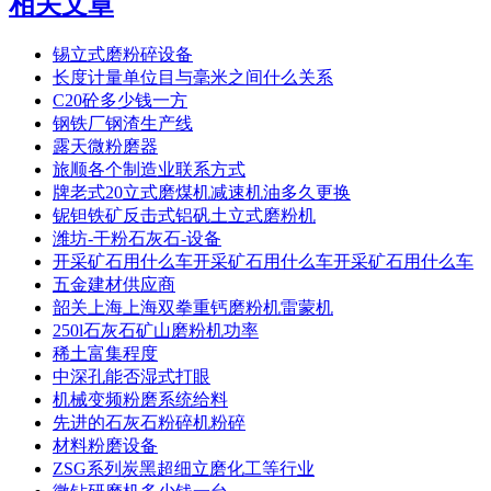
相关文章
锡立式磨粉碎设备
长度计量单位目与毫米之间什么关系
C20砼多少钱一方
钢铁厂钢渣生产线
露天微粉磨器
旅顺各个制造业联系方式
牌老式20立式磨煤机减速机油多久更换
铌钽铁矿反击式铝矾土立式磨粉机
潍坊-干粉石灰石-设备
开采矿石用什么车开采矿石用什么车开采矿石用什么车
五金建材供应商
韶关上海上海双拳重钙磨粉机雷蒙机
250l石灰石矿山磨粉机功率
稀土富集程度
中深孔能否湿式打眼
机械变频粉磨系统给料
先进的石灰石粉碎机粉碎
材料粉磨设备
ZSG系列炭黑超细立磨化工等行业