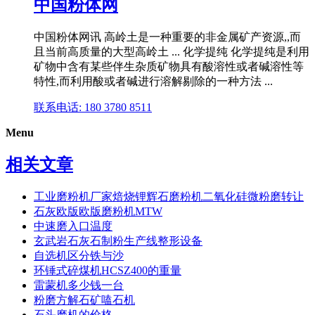
中国粉体网
中国粉体网讯 高岭土是一种重要的非金属矿产资源,,而
且当前高质量的大型高岭土 ... 化学提纯 化学提纯是利用
矿物中含有某些伴生杂质矿物具有酸溶性或者碱溶性等
特性,而利用酸或者碱进行溶解剔除的一种方法 ...
联系电话: 180 3780 8511
Menu
相关文章
工业磨粉机厂家焙烧锂辉石磨粉机二氧化硅微粉磨转让
石灰欧版欧版磨粉机MTW
中速磨入口温度
玄武岩石灰石制粉生产线整形设备
自选机区分铁与沙
环锤式碎煤机HCSZ400的重量
雷蒙机多少钱一台
粉磨方解石矿嗑石机
石头磨机的价格