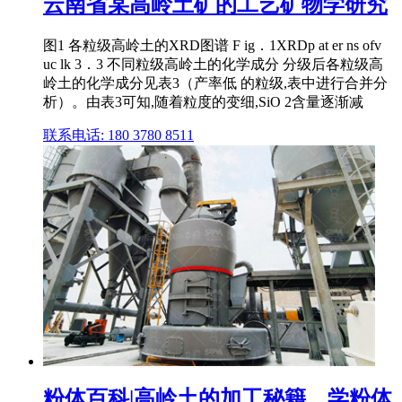
云南省某高岭土矿的工艺矿物学研究
图1 各粒级高岭土的XRD图谱 F ig．1XRDp at er ns ofv
uc lk 3．3 不同粒级高岭土的化学成分 分级后各粒级高
岭土的化学成分见表3（产率低 的粒级,表中进行合并分
析）。由表3可知,随着粒度的变细,SiO 2含量逐渐减
联系电话: 180 3780 8511
粉体百科|高岭土的加工秘籍 _ 学粉体