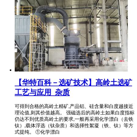
【华特百科－选矿技术】高岭土选矿
工艺与应用_杂质
可得到合格的高岭土精矿,产品铝、硅含量和白度越接近
理论值,则其价值越高。 强磁选后的高岭土如果白度指标
仍达不到优质高岭土的要求,一般再采用化学漂白（去铁
钛）,载体浮选（钛杂质）和选择性絮凝（铁、钛）等方
式提纯。 ①化学漂白