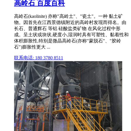
高岭石 百度百科
高岭石(kaolinite) 亦称"高岭土"、"瓷土"。一种 黏土矿
物。因首先在江西景德镇附近的高岭村发现而得名。由
长石、普通辉石 等铝 硅酸盐类矿物 在风化过程中形
成。呈土状或块状,硬度小,湿润时具有可塑性、黏着性和
体积膨胀性,特别是微晶高岭石(亦称"蒙脱石"、"胶岭
石")膨胀性更大 ...
联系电话: 180 3780 8511