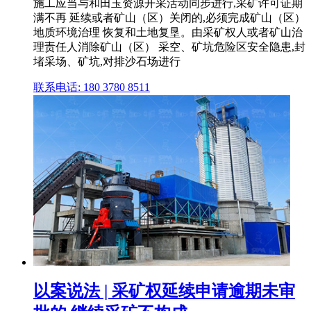
施工应当与和田玉资源开采活动同步进行,采矿许可证期
满不再 延续或者矿山（区）关闭的,必须完成矿山（区）
地质环境治理 恢复和土地复垦。由采矿权人或者矿山治
理责任人消除矿山（区） 采空、矿坑危险区安全隐患,封
堵采场、矿坑,对排沙石场进行
联系电话: 180 3780 8511
以案说法 | 采矿权延续申请逾期未审