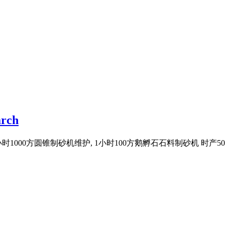
rch
1000方圆锥制砂机维护, 1小时100方鹅孵石石料制砂机 时产500