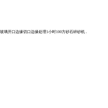
璃开口边缘切口边缘处理1小时100方砂石碎砂机 .