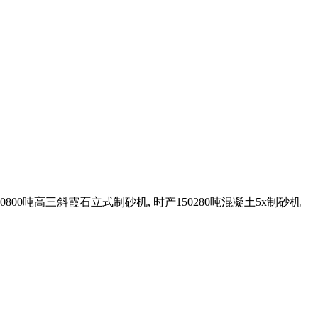
800吨高三斜霞石立式制砂机, 时产150280吨混凝土5x制砂机