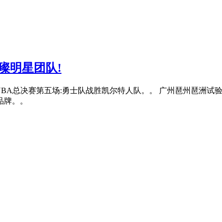
璨明星团队!
球——NBA总决赛第五场:勇士队战胜凯尔特人队。。 广州琶州琶洲
品牌。。