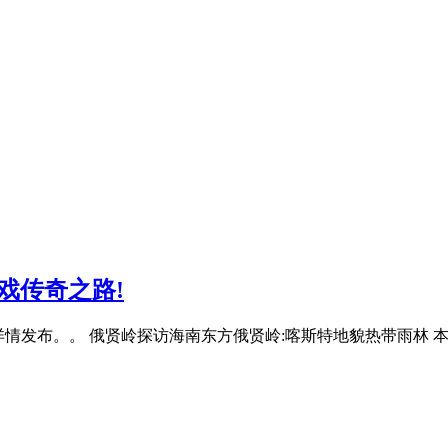
戏传奇之路!
政策详情发布。。 俄贤岭探访海南东方俄贤岭:喀斯特地貌热带雨