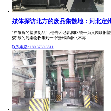
媒体探访北方的废品集散地：河北定州变
"在耀辉的塑胶制品厂,他告诉记者,园区统一为入园废旧
絮"般的污染物收集到一个密封容器中,不再 ...
联系电话: 180 3780 8511