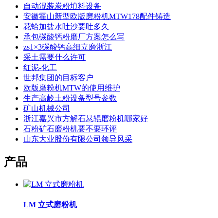
自动混装炭粉填料设备
安徽霍山新型欧版磨粉机MTW178配件铸造
花蛤加盐水吐沙要吐多久
承包碳酸钙粉磨厂方案怎么写
zs1×3碳酸钙高细立磨浙江
采土需要什么许可
红泥-化工
世邦集团的目标客户
欧版磨粉机MTW的使用维护
生产高岭土粉设备型号参数
矿山机械公司
浙江嘉兴市方解石悬辊磨粉机哪家好
石粉矿石磨粉机要不要环评
山东大业股份有限公司领导风采
产品
LM 立式磨粉机