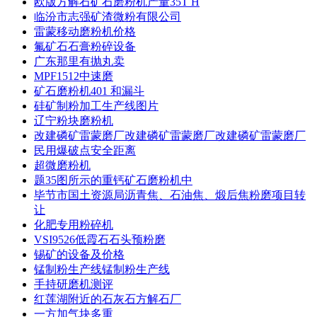
欧版方解石矿石磨粉机产量35T H
临汾市志强矿渣微粉有限公司
雷蒙移动磨粉机价格
氟矿石石膏粉碎设备
广东那里有抛丸卖
MPF1512中速磨
矿石磨粉机401 和漏斗
硅矿制粉加工生产线图片
辽宁粉块磨粉机
改建磷矿雷蒙磨厂改建磷矿雷蒙磨厂改建磷矿雷蒙磨厂
民用爆破点安全距离
超微磨粉机
题35图所示的重钙矿石磨粉机中
毕节市国土资源局沥青焦、石油焦、煅后焦粉磨项目转
让
化肥专用粉碎机
VSI9526低霞石石头预粉磨
锡矿的设备及价格
锰制粉生产线锰制粉生产线
手持研磨机测评
红莲湖附近的石灰石方解石厂
一方加气块多重