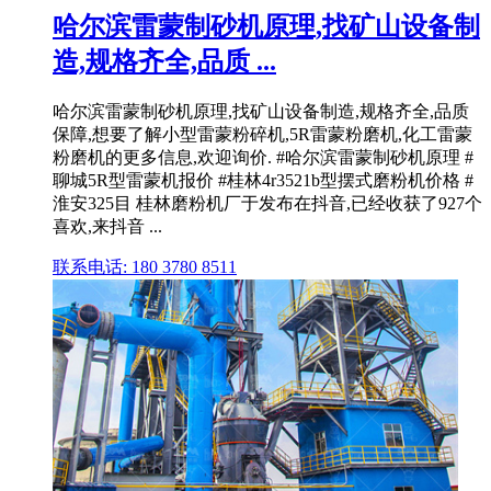
哈尔滨雷蒙制砂机原理,找矿山设备制
造,规格齐全,品质 ...
哈尔滨雷蒙制砂机原理,找矿山设备制造,规格齐全,品质
保障,想要了解小型雷蒙粉碎机,5R雷蒙粉磨机,化工雷蒙
粉磨机的更多信息,欢迎询价. #哈尔滨雷蒙制砂机原理 #
聊城5R型雷蒙机报价 #桂林4r3521b型摆式磨粉机价格 #
淮安325目 桂林磨粉机厂于发布在抖音,已经收获了927个
喜欢,来抖音 ...
联系电话: 180 3780 8511