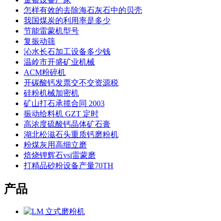
怎样有效的去除海石灰石中的贝壳
我国煤炭的利用率是多少
节能雷蒙机型号
复振动筛
沁水长石加工设备多少钱
温岭市开盛矿业机械
ACM粉碎机
开碳酸钙发票交不交资源税
硅粉机械加密机
矿山打石承揽合同 2003
振动给料机 GZT 定时
高浓度硫酸钙晶体矿石膏
湖北松滋石头重质钙磨粉机
粉煤灰用高细立磨
焙烧锂辉石vsi雷蒙磨
打精品砂粉设备产量70TH
产品