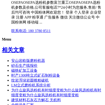
OSEPAOSEPA选粉机参数富兰重工OSEPAOSEPA选粉
机参数及价格,公司客服电话7*24小时为您服务,售前/ 售
后均可咨询 中国粉体网欢迎您！ 登录 个人登录 企业登
录 注册 APP 粉享通 广告服务 微信 关注微信公众号 中
国粉体网 移动端 ...
联系电话: 180 3780 8511
Menu
相关文章
安山岩欧版磨粉机器
砂石生产线报价
磁铁矿加工设备
时产1300吨立式矿石制粉设备
纹岩浑绿岩圆锥粗破机
LM立式磨粉机系统分析
为什么旋风选粉机有时细度变粗为什么旋风选粉机有时
细度变粗为什么旋风选粉机有时细度变粗
建筑材料石灰石方解石 无机料
金银设备厂家