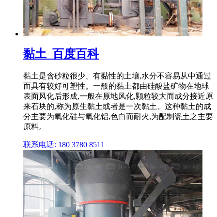
黏土_百度百科
黏土是含砂粒很少、有黏性的土壤,水分不容易从中通过
而具有较好可塑性。一般的黏土都由硅酸盐矿物在地球
表面风化后形成,一般在原地风化,颗粒较大而成分接近原
来石块的,称为原生黏土或者是一次黏土。这种黏土的成
分主要为氧化硅与氧化铝,色白而耐火,为配制瓷土之主要
原料。
联系电话: 180 3780 8511