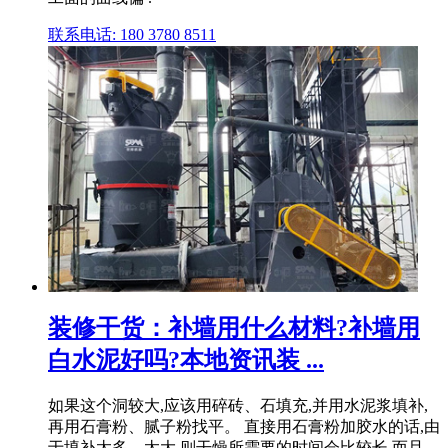
联系电话: 180 3780 8511
装修干货：补墙用什么材料?补墙用
白水泥好吗?本地资讯装 ...
如果这个洞较大,应该用碎砖、石填充,并用水泥浆填补,
再用石膏粉、腻子粉找平。 直接用石膏粉加胶水的话,由
于填补太多、太大,则干燥所需要的时间会比较长,而且 .