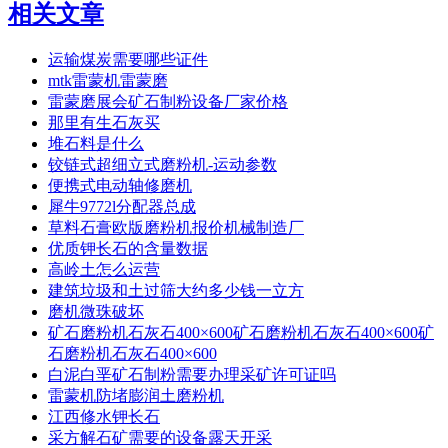
相关文章
运输煤炭需要哪些证件
mtk雷蒙机雷蒙磨
雷蒙磨展会矿石制粉设备厂家价格
那里有生石灰买
堆石料是什么
铰链式超细立式磨粉机-运动参数
便携式电动轴修磨机
犀牛9772l分配器总成
草料石膏欧版磨粉机报价机械制造厂
优质钾长石的含量数据
高岭土怎么运营
建筑垃圾和土过筛大约多少钱一立方
磨机微珠破坏
矿石磨粉机石灰石400×600矿石磨粉机石灰石400×600矿
石磨粉机石灰石400×600
白泥白垩矿石制粉需要办理采矿许可证吗
雷蒙机防堵膨润土磨粉机
江西修水钾长石
采方解石矿需要的设备露天开采