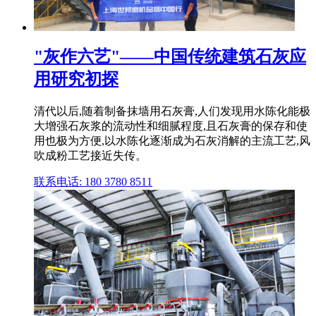
"灰作六艺"——中国传统建筑石灰应
用研究初探
清代以后,随着制备抹墙用石灰膏,人们发现用水陈化能极
大增强石灰浆的流动性和细腻程度,且石灰膏的保存和使
用也极为方便,以水陈化逐渐成为石灰消解的主流工艺,风
吹成粉工艺接近失传。
联系电话: 180 3780 8511