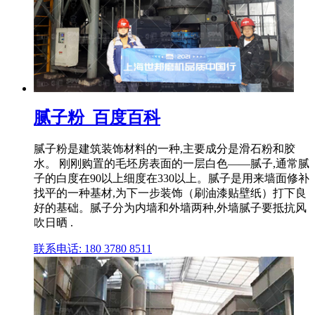
腻子粉_百度百科
腻子粉是建筑装饰材料的一种,主要成分是滑石粉和胶
水。 刚刚购置的毛坯房表面的一层白色——腻子,通常腻
子的白度在90以上细度在330以上。腻子是用来墙面修补
找平的一种基材,为下一步装饰（刷油漆贴壁纸）打下良
好的基础。腻子分为内墙和外墙两种,外墙腻子要抵抗风
吹日晒 .
联系电话: 180 3780 8511