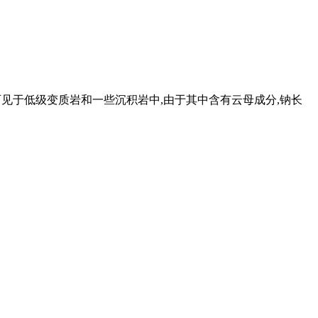
亦可见于低级变质岩和一些沉积岩中,由于其中含有云母成分,钠长