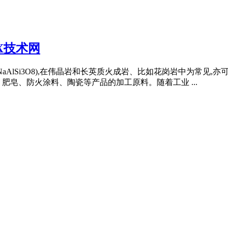
X技术网
aAlSi3O8),在伟晶岩和长英质火成岩、比如花岗岩中为常见,
肥皂、防火涂料、陶瓷等产品的加工原料。随着工业 ...