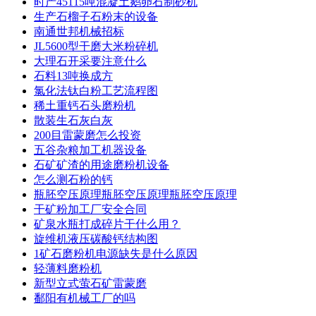
时产45115吨混凝土鹅卵石制砂机
生产石榴子石粉末的设备
南通世邦机械招标
JL5600型干磨大米粉碎机
大理石开采要注意什么
石料13吨换成方
氯化法钛白粉工艺流程图
稀土重钙石头磨粉机
散装生石灰白灰
200目雷蒙磨怎么投资
五谷杂粮加工机器设备
石矿矿渣的用途磨粉机设备
怎么测石粉的钙
瓶胚空压原理瓶胚空压原理瓶胚空压原理
干矿粉加工厂安全合同
矿泉水瓶打成碎片干什么用？
旋维机液压碳酸钙结构图
1矿石磨粉机电源缺失是什么原因
轻薄料磨粉机
新型立式萤石矿雷蒙磨
鄱阳有机械工厂的吗