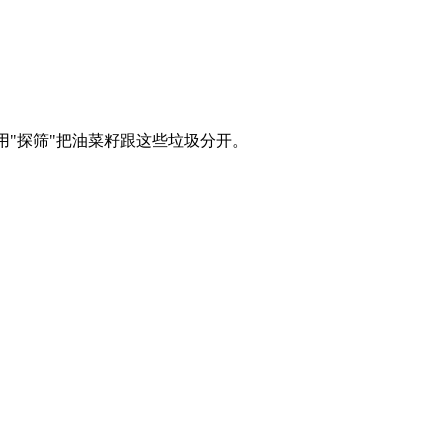
用"探筛"把油菜籽跟这些垃圾分开。