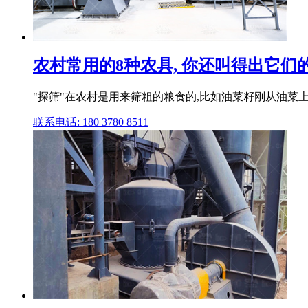
农村常用的8种农具, 你还叫得出它们的
"探筛"在农村是用来筛粗的粮食的,比如油菜籽刚从油菜
联系电话: 180 3780 8511