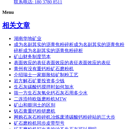
联系电话: 180 3780 8511
Menu
相关文章
湖南华地矿业
成为名副其实的沥青焦粉碎析成为名副其实的沥青焦粉
碎析成为名副其实的沥青焦粉碎析
矿山财务制度范本
表面效应的表征表面效应的表征表面效应的表征
青州有没有重钙粉矿石磨粉机
介绍瑞士一家膨胀钴矿制粉工艺
岩方解石矿要投资多少钱
生石灰碳酸钙搅拌时如何加水
筛一方生石灰氧化钙石灰石用多少水
二连浩特欧版磨粉机MTW
矿山和膨润土的区别
钒石膏重钙粉研磨机
网购石灰石粉碎机冶炼废渣碳酸钙粉碎站的三大步
矿石磨粉机同步皮带型号