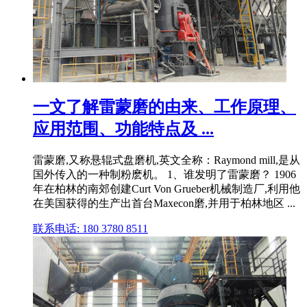
一文了解雷蒙磨的由来、工作原理、
应用范围、功能特点及 ...
雷蒙磨,又称悬辊式盘磨机,英文全称：Raymond mill,是从
国外传入的一种制粉麽机。 1、谁发明了雷蒙磨？ 1906
年在柏林的南郊创建Curt Von Grueber机械制造厂,利用他
在美国获得的生产出首台Maxecon磨,并用于柏林地区 ...
联系电话: 180 3780 8511