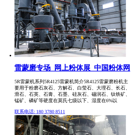
雷蒙磨专场_网上粉体展_中国粉体网
5R雷蒙机系列5R4125雷蒙机简介5R4125雷蒙磨粉机主
要用于粉磨石灰石、方解石、白莹石、大理石、长石、
滑石、石英、石膏、石墨、硅灰石、磞润石、钛铁矿、
锰矿、磷矿等硬度在莫氏七级以下、湿度在6%以
联系电话: 180 3780 8511