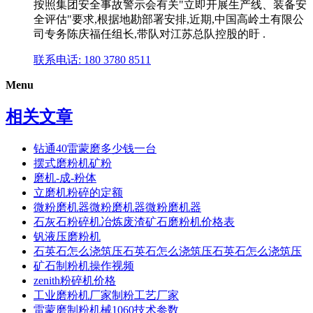
按照集团安全事故警示会有关"立即开展生产线、装备安
全评估"要求,根据地勘部署安排,近期,中国高岭土有限公
司专务陈庆福任组长,带队对江苏总队控股的盱 .
联系电话: 180 3780 8511
Menu
相关文章
钻通40雷蒙磨多少钱一台
摆式磨粉机矿粉
磨机-成-粉体
立磨机粉碎的定额
微粉磨机器微粉磨机器微粉磨机器
石灰石粉碎机冶炼废渣矿石磨粉机价格表
钒液压磨粉机
石英石怎么浇筑压石英石怎么浇筑压石英石怎么浇筑压
矿石制粉机操作视频
zenith粉碎机价格
工业磨粉机厂家制粉工艺厂家
雷蒙磨制粉机械1060技术参数