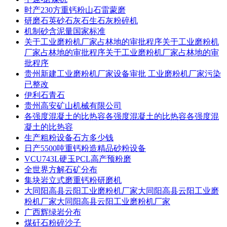
时产230方重钙粉山石雷蒙磨
研磨石英砂石灰石生石灰粉碎机
机制砂含泥量国家标准
关于工业磨粉机厂家占林地的审批程序关于工业磨粉机
厂家占林地的审批程序关于工业磨粉机厂家占林地的审
批程序
贵州新建工业磨粉机厂家设备审批 工业磨粉机厂家污染
已整改
伊利石青石
贵州高安矿山机械有限公司
各强度混凝土的比热容各强度混凝土的比热容各强度混
凝土的比热容
生产粗粉设备石方多少钱
日产5500吨重钙粉造精品砂粉设备
VCU743L硬玉PCL高产预粉磨
全世界方解石矿分布
集块岩立式磨重钙粉研磨机
大同阳高县云阳工业磨粉机厂家大同阳高县云阳工业磨
粉机厂家大同阳高县云阳工业磨粉机厂家
广西辉绿岩分布
煤矸石粉碎沙子