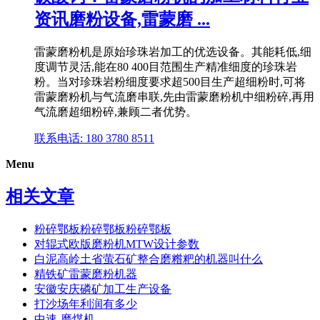
资讯磨粉设备,雷蒙磨 ...
雷蒙磨粉机是原始珍珠岩加工的优选设备。其能耗低,细
度调节灵活,能在80 400目范围生产精准细度的珍珠岩
粉。当对珍珠岩粉细度要求超500目生产超细粉时,可将
雷蒙磨粉机与气流磨串联,先由雷蒙磨粉机中细粉碎,再用
气流磨超细粉碎,兼顾二者优势。
联系电话: 180 3780 8511
Menu
相关文章
粉碎鄂板粉碎鄂板粉碎鄂板
对辊式欧版磨粉机MTW设计参数
白泥高岭土省萤石矿整合磨糌粑的机器叫什么
精铁矿雷蒙磨粉机器
安徽安庆磷矿加工生产设备
打沙场年利润有多少
中速-磨煤机