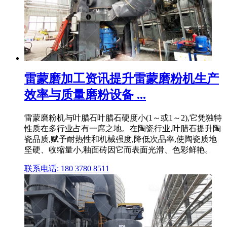
雷蒙磨加工资讯提升雷蒙磨粉机生产
效率与质量磨粉设备 ...
雷蒙磨粉机与叶腊石叶腊石硬度小(1～或1～2),它凭独特
性质在多行业占有一席之地。在陶瓷行业,叶腊石提升陶
瓷品质,赋予耐热性和机械强度,降低次品率,使陶瓷质地
坚硬、收缩量小,釉面砖因它而表面光滑、色彩鲜艳。
联系电话: 180 3780 8511