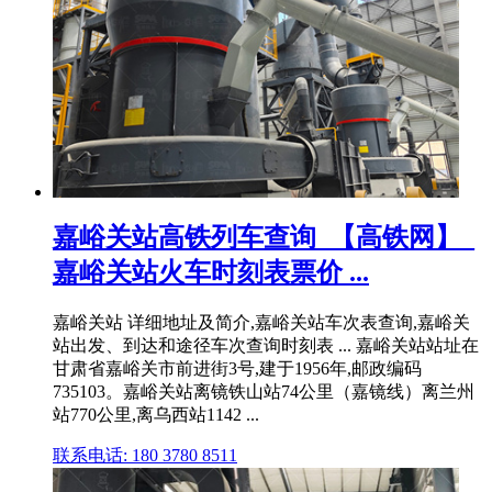
嘉峪关站高铁列车查询_【高铁网】_
嘉峪关站火车时刻表票价 ...
嘉峪关站 详细地址及简介,嘉峪关站车次表查询,嘉峪关
站出发、到达和途径车次查询时刻表 ... 嘉峪关站站址在
甘肃省嘉峪关市前进街3号,建于1956年,邮政编码
735103。嘉峪关站离镜铁山站74公里（嘉镜线）离兰州
站770公里,离乌西站1142 ...
联系电话: 180 3780 8511