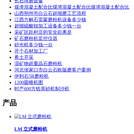
长石球磨设备
煤渣混凝土配合比煤渣混凝土配合比煤渣混凝土配合比
山西朔州市白云石超细磨工艺流程
江西方解石雷蒙磨粉机设备多少钱
超细硫酸钡加工设备多少钱一台
采矿区距村庄的安全距离是
矿石磨粉机监控仪器
砂光机多少钱一台
开个石材加工厂
希土开采
湿矿物超重晶石磨粉机
河北张家口市白云石欧版磨客户案例
伊利石5R磨粉机
1200圆锥机图
时产600方锆英砂机制沙机
产品
LM 立式磨粉机