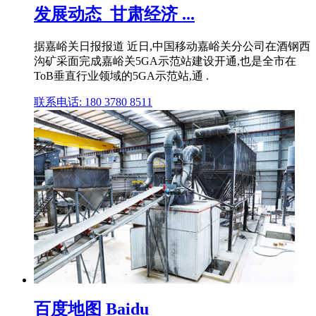
发展动态_甘肃经济 ...
据嘉峪关日报报道 近日,中国移动嘉峪关分公司在酒钢西
沟矿采面完成嘉峪关5GA示范站建设开通,也是全市在
ToB垂直行业领域的5GA示范站,通 .
联系电话: 180 3780 8511
百度地图 Baidu