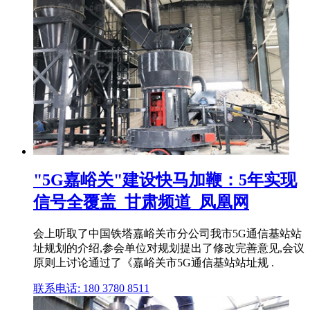
"5G嘉峪关"建设快马加鞭：5年实现
信号全覆盖_甘肃频道_凤凰网
会上听取了中国铁塔嘉峪关市分公司我市5G通信基站站
址规划的介绍,参会单位对规划提出了修改完善意见,会议
原则上讨论通过了《嘉峪关市5G通信基站站址规 .
联系电话: 180 3780 8511