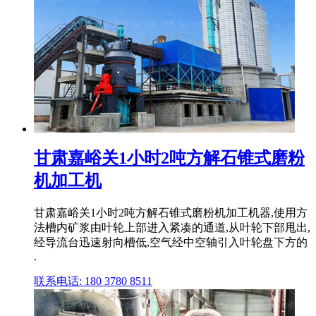
甘肃嘉峪关1小时2吨方解石锥式磨粉
机加工机
甘肃嘉峪关1小时2吨方解石锥式磨粉机加工机器,使用方
法槽内矿浆由叶轮上部进入紧凑的通道,从叶轮下部甩出,
经导流台迅速射向槽低,空气经中空轴引入叶轮盘下方的
.
联系电话: 180 3780 8511