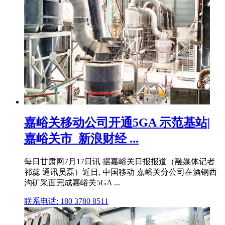
嘉峪关移动公司开通5GA 示范基站|
嘉峪关市_新浪财经 ...
每日甘肃网7月17日讯 据嘉峪关日报报道（融媒体记者
祁蕊 通讯员磊）近日, 中国移动 嘉峪关分公司在酒钢西
沟矿采面完成嘉峪关5GA ...
联系电话: 180 3780 8511