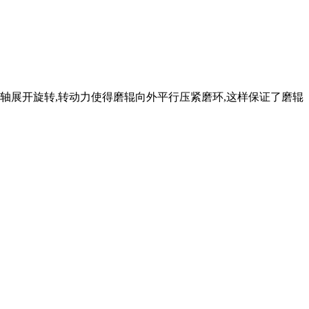
绕轴展开旋转,转动力使得磨辊向外平行压紧磨环,这样保证了磨辊