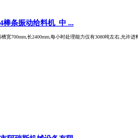
4棒条振动给料机_中 ...
宽700mm,长2400mm,每小时处理能力仅有3080吨左右,允许进料