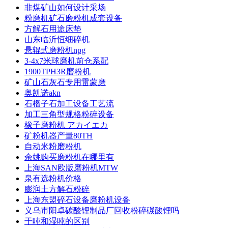
非煤矿山如何设计采场
粉磨机矿石磨粉机成套设备
方解石用途床垫
山东临沂恒细碎机
悬辊式磨粉机npg
3-4x7米球磨机前仓系配
1900TPH3R磨粉机
矿山石灰石专用雷蒙磨
奥凯诺akn
石榴子石加工设备工艺流
加工三角型规格粉碎设备
橡子磨粉机 アカイエカ
矿粉机器产量80TH
自动米粉磨粉机
余姚购买磨粉机在哪里有
上海SAN欧版磨粉机MTW
泉有选粉机价格
膨润土方解石粉碎
上海东盟碎石设备磨粉机设备
义乌市阳卓碳酸锂制品厂回收粉碎碳酸锂吗
干吨和湿吨的区别