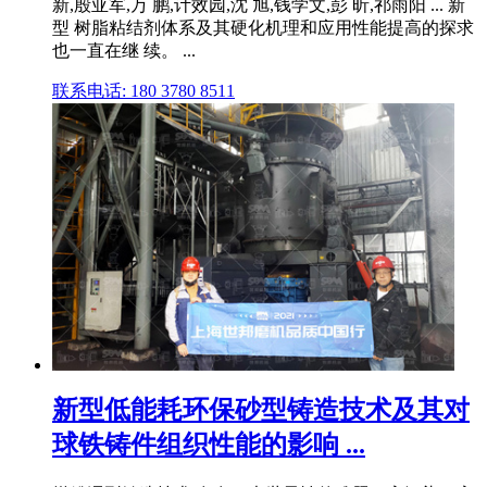
新,殷亚军,万 鹏,计效园,沈 旭,钱学文,彭 昕,祁雨阳 ... 新
型 树脂粘结剂体系及其硬化机理和应用性能提高的探求
也一直在继 续。 ...
联系电话: 180 3780 8511
新型低能耗环保砂型铸造技术及其对
球铁铸件组织性能的影响 ...