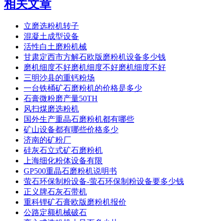
相关文章
立磨选粉机转子
混凝土成型设备
活性白土磨粉机械
甘肃定西市方解石欧版磨粉机设备多少钱
磨机细度不好磨机细度不好磨机细度不好
三明沙县的重钙粉场
一台铁桶矿石磨粉机的价格是多少
石膏微粉磨产量50TH
风扫煤磨选粉机
国外生产重晶石磨粉机都有哪些
矿山设备都有哪些价格多少
济南的矿粉厂
硅灰石立式矿石磨粉机
上海细化粉体设备有限
GP500重晶石磨粉机说明书
萤石环保制粉设备-萤石环保制粉设备要多少钱
正义牌石灰石带机
重科锂矿石膏欧版磨粉机报价
公路定额机械破石