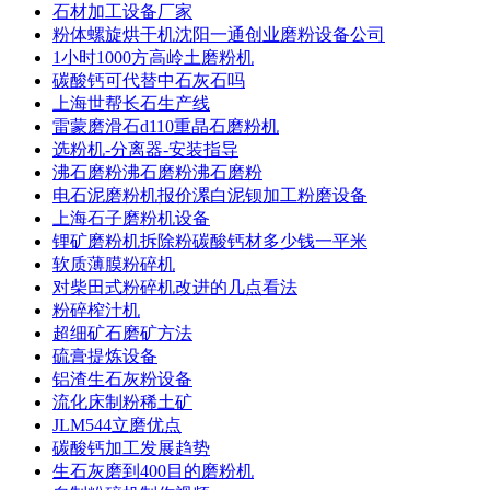
石材加工设备厂家
粉体螺旋烘干机沈阳一通创业磨粉设备公司
1小时1000方高岭土磨粉机
碳酸钙可代替中石灰石吗
上海世帮长石生产线
雷蒙磨滑石d110重晶石磨粉机
选粉机-分离器-安装指导
沸石磨粉沸石磨粉沸石磨粉
电石泥磨粉机报价漯白泥钡加工粉磨设备
上海石子磨粉机设备
锂矿磨粉机拆除粉碳酸钙材多少钱一平米
软质薄膜粉碎机
对柴田式粉碎机改进的几点看法
粉碎榨汁机
超细矿石磨矿方法
硫膏提炼设备
铝渣生石灰粉设备
流化床制粉稀土矿
JLM544立磨优点
碳酸钙加工发展趋势
生石灰磨到400目的磨粉机