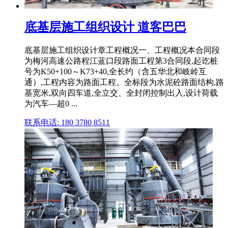
底基层施工组织设计 道客巴巴
底基层施工组织设计章工程概况一、工程概况本合同段
为梅河高速公路程江蓝口段路面工程第3合同段,起讫桩
号为K50+100～K73+40,全长约（含五华北和岐岭互
通）,工程内容为路面工程。全标段为水泥砼路面结构,路
基宽米,双向四车道,全立交、全封闭控制出入,设计荷载
为汽车—超0 ...
联系电话: 180 3780 8511