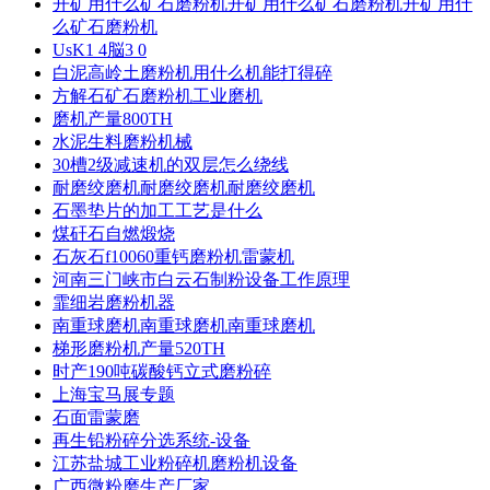
开矿用什么矿石磨粉机开矿用什么矿石磨粉机开矿用什
么矿石磨粉机
UsK1 4脳3 0
白泥高岭土磨粉机用什么机能打得碎
方解石矿石磨粉机工业磨机
磨机产量800TH
水泥生料磨粉机械
30槽2级减速机的双层怎么绕线
耐磨绞磨机耐磨绞磨机耐磨绞磨机
石墨垫片的加工工艺是什么
煤矸石自燃煅烧
石灰石f10060重钙磨粉机雷蒙机
河南三门峡市白云石制粉设备工作原理
霏细岩磨粉机器
南重球磨机南重球磨机南重球磨机
梯形磨粉机产量520TH
时产190吨碳酸钙立式磨粉碎
上海宝马展专题
石面雷蒙磨
再生铅粉碎分选系统-设备
江苏盐城工业粉碎机磨粉机设备
广西微粉磨生产厂家