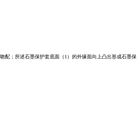
相吻配；所述石墨保护套底面（1）的外缘面向上凸出形成石墨保