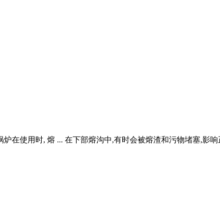
在使用时, 熔 ... 在下部熔沟中,有时会被熔渣和污物堵塞,