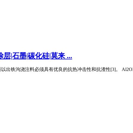
涂层|石墨|碳化硅|莫来 ...
出铁沟浇注料必须具有优良的抗热冲击性和抗渣性[3]。 Al2O