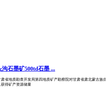
矿500td石墨 ...
肃省地质勘查开发局第四地质矿产勘察院对甘肃省肃北蒙古族自治县
且获得矿产资源储量