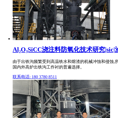
Al₂O₃SiCC浇注料防氧化技术研究|sic|
由于出铁沟频繁受到高温铁水和熔渣的机械冲蚀和侵蚀,所以
国内外高炉出铁沟工作衬的普遍选择。
联系电话: 180 3780 8511