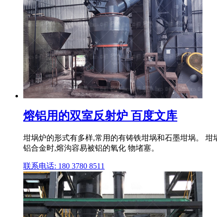
熔铝用的双室反射炉 百度文库
坩埚炉的形式有多样,常用的有铸铁坩埚和石墨坩埚。 坩埚炉
铝合金时,熔沟容易被铝的氧化 物堵塞。
联系电话: 180 3780 8511