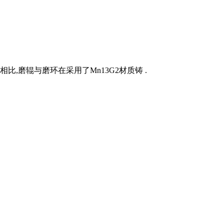
比,磨辊与磨环在采用了Mn13G2材质铸 .