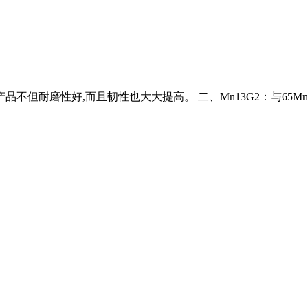
但耐磨性好,而且韧性也大大提高。 二、Mn13G2：与65Mn相