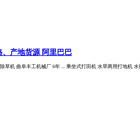
、产地货源 阿里巴巴
机 曲阜丰工机械厂 6年 ... 乘坐式打田机 水旱两用打地机 