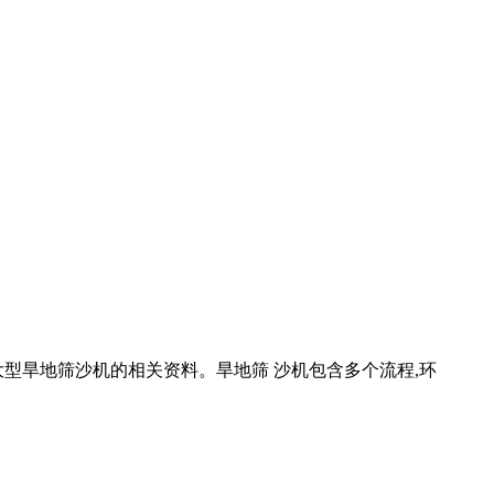
于大型旱地筛沙机的相关资料。旱地筛 沙机包含多个流程,环