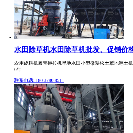
水田除草机水田除草机批发、促销价格
农用旋耕机履带拖拉机旱地水田小型微耕松土犁地翻土机除草
6年
联系电话: 180 3780 8511