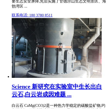
要生态安全屏障,先后实施了甘德尔山生态文明景区、海
勃湾区 ...
联系电话: 180 3780 8511
Science 新研究在实验室中生长出白
云石,白云岩成因难题 ...
白云石 CaMg(CO3)2是一种热力学稳定的碳酸盐矿物,约