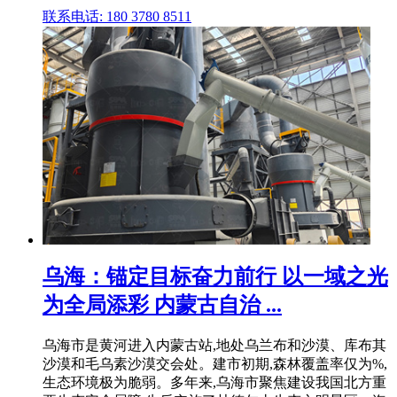
联系电话: 180 3780 8511
乌海：锚定目标奋力前行 以一域之光
为全局添彩 内蒙古自治 ...
乌海市是黄河进入内蒙古站,地处乌兰布和沙漠、库布其
沙漠和毛乌素沙漠交会处。建市初期,森林覆盖率仅为%,
生态环境极为脆弱。多年来,乌海市聚焦建设我国北方重