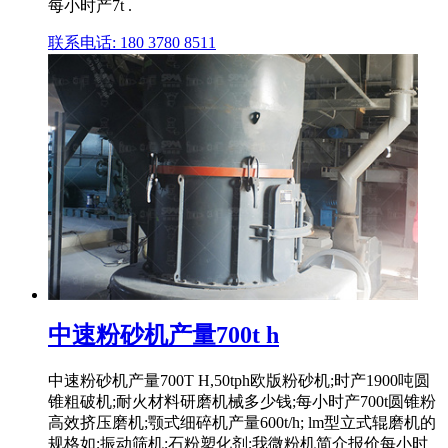
每小时产7t .
联系电话: 180 3780 8511
中速粉砂机产量700t h
中速粉砂机产量700T H,50tph欧版粉砂机;时产1900吨圆
锥粗破机;耐火材料研磨机械多少钱;每小时产700t圆锥粉
高效挤压磨机;颚式细碎机产量600t/h; lm型立式辊磨机的
规格如;振动筛机;石粉塑化剂;我微粉机简介报价每小时