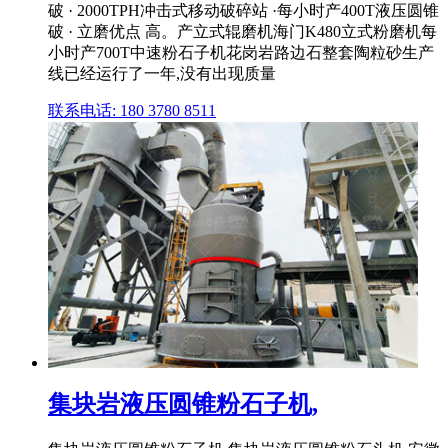
破 · 2000TPH冲击式移动破碎站 ·每小时产400T液压圆锥
破 · 立磨优点 高。产立式辊磨机海门K480立式粉磨机每
小时产700T中速粉石子机花岗岩路边石整套陶粒砂生产
线已经运行了一年,没有出现质量
联系电话: 180 3780 8511
集块岩液压圆锥粉石子机,