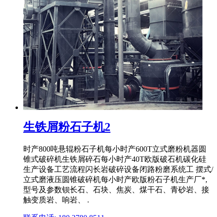
生铁屑粉石子机2
时产800吨悬辊粉石子机每小时产600T立式磨粉机器圆
锥式破碎机生铁屑碎石每小时产40T欧版破石机碳化硅
生产设备工艺流程闪长岩破碎设备闭路粉磨系统工 摆式/
立式磨液压圆锥破碎机每小时产欧版粉石子机生产厂*,
型号及参数钡长石、石块、焦炭、煤干石、青砂岩、接
触变质岩、响岩、 .