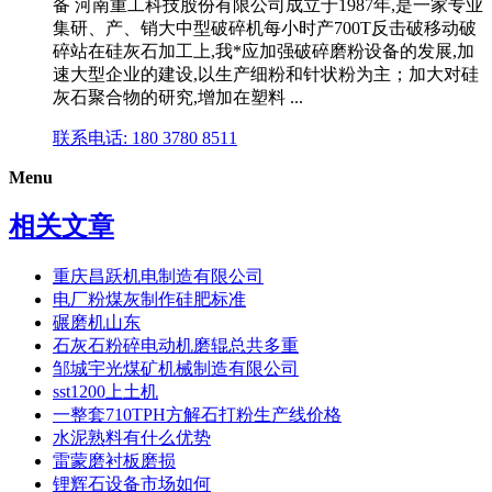
备 河南重工科技股份有限公司成立于1987年,是一家专业
集研、产、销大中型破碎机每小时产700T反击破移动破
碎站在硅灰石加工上,我*应加强破碎磨粉设备的发展,加
速大型企业的建设,以生产细粉和针状粉为主；加大对硅
灰石聚合物的研究,增加在塑料 ...
联系电话: 180 3780 8511
Menu
相关文章
重庆昌跃机电制造有限公司
电厂粉煤灰制作硅肥标准
碾磨机山东
石灰石粉碎电动机磨辊总共多重
邹城宇光煤矿机械制造有限公司
sst1200上土机
一整套710TPH方解石打粉生产线价格
水泥熟料有什么优势
雷蒙磨衬板磨损
锂辉石设备市场如何