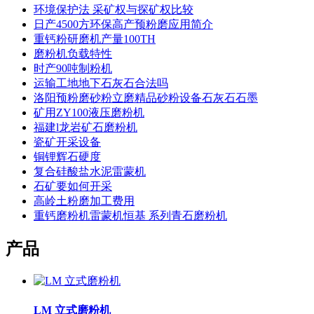
环境保护法 采矿权与探矿权比较
日产4500方环保高产预粉磨应用简介
重钙粉研磨机产量100TH
磨粉机负载特性
时产90吨制粉机
运输工地地下石灰石合法吗
洛阳预粉磨砂粉立磨精品砂粉设备石灰石石墨
矿用ZY100液压磨粉机
福建l龙岩矿石磨粉机
瓷矿开采设备
铜锂辉石硬度
复合硅酸盐水泥雷蒙机
石矿要如何开采
高岭土粉磨加工费用
重钙磨粉机雷蒙机恒基 系列青石磨粉机
产品
LM 立式磨粉机