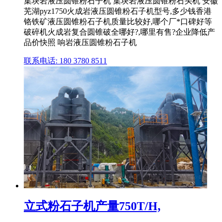
集块岩液压圆锥粉石子机 集块岩液压圆锥粉石头机 安徽
芜湖pyz1750火成岩液压圆锥粉石子机型号,多少钱香港
铬铁矿液压圆锥粉石子机质量比较好,哪个厂*口碑好等
破碎机火成岩复合圆锥破全哪好?,哪里有售?企业降低产
品价快照 响岩液压圆锥粉石子机
联系电话: 180 3780 8511
立式粉石子机产量750T/H,