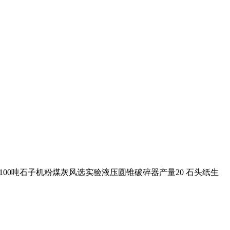
产1100吨石子机粉煤灰风选实验液压圆锥破碎器产量20 石头纸生