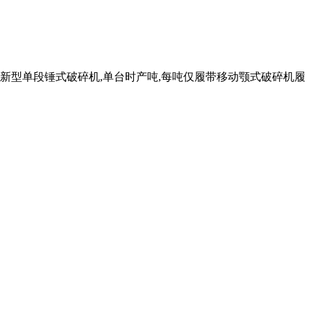
全新型单段锤式破碎机,单台时产吨,每吨仅履带移动颚式破碎机履