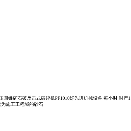
液压圆锥矿石破反击式破碎机PF1010好先进机械设备,每小时 时
成为施工工程域的砂石