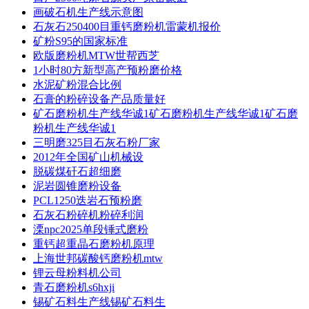
画破石机生产线示意图
石灰石250400目重钙磨粉机雷蒙机报价
矿粉S95的国家标准
欧版磨粉机MTW世帮西芝
1小时80方新型高产预粉磨价格
水泥矿粉混合比例
石膏的粉碎设备产品质量好
矿石磨粉机生产线华诚1矿石磨粉机生产线华诚1矿石磨
粉机生产线华诚1
三明磨325目石灰石粉厂家
2012年全国矿山机械设
脱碳煤矸石超细磨
泥岩圆锥磨粉设备
PCL1250迭岩石预粉磨
石灰石粉碎机粉碎利润
溧npc2025单段锤式磨粉
重钙超重晶石磨粉机原理
上海世邦碳酸钙磨粉机mtw
锂云母粉料机公司
青石磨粉机s6hxji
锡矿石料生产线锡矿石料生