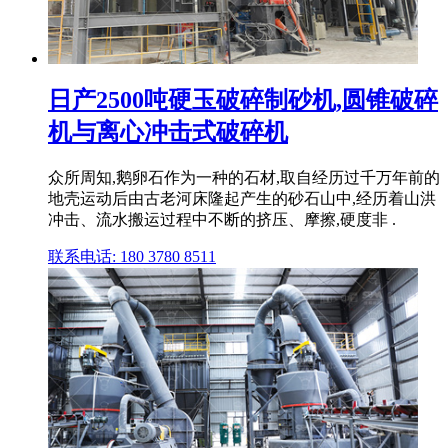
日产2500吨硬玉破碎制砂机,圆锥破碎
机与离心冲击式破碎机
众所周知,鹅卵石作为一种的石材,取自经历过千万年前的
地壳运动后由古老河床隆起产生的砂石山中,经历着山洪
冲击、流水搬运过程中不断的挤压、摩擦,硬度非 .
联系电话: 180 3780 8511