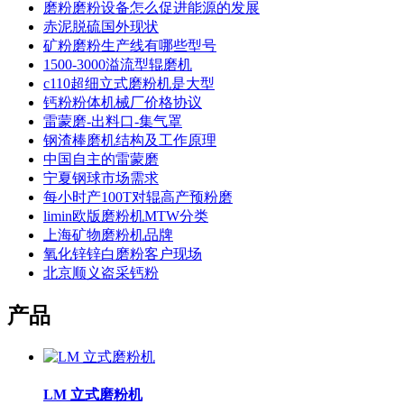
磨粉磨粉设备怎么促进能源的发展
赤泥脱硫国外现状
矿粉磨粉生产线有哪些型号
1500-3000溢流型辊磨机
c110超细立式磨粉机是大型
钙粉粉体机械厂价格协议
雷蒙磨-出料口-集气罩
钢渣棒磨机结构及工作原理
中国自主的雷蒙磨
宁夏钢球市场需求
每小时产100T对辊高产预粉磨
limin欧版磨粉机MTW分类
上海矿物磨粉机品牌
氧化锌锌白磨粉客户现场
北京顺义盗采钙粉
产品
LM 立式磨粉机