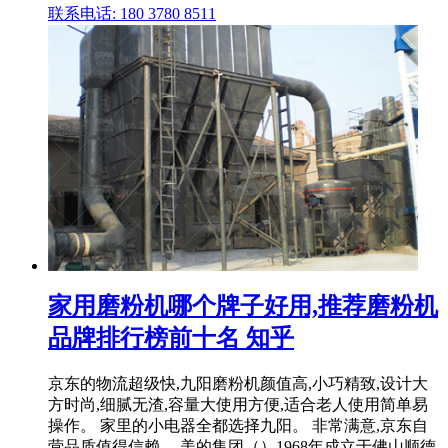
联系电话: 180 3780 8511
家用磨粉机哪个牌子好用,推荐磨粉机
品牌排行榜前十名 知乎
京东的物流超级快,九阳磨粉机颜值高,小巧精致,设计大
方时尚,细腻无渣,容量大使用方便,适合老人使用简单易
操作。 家里的小电器全都选择九阳。 非常满意,京东自
营品质值得信赖。 美的集团（）1968年成立于佛山顺德,